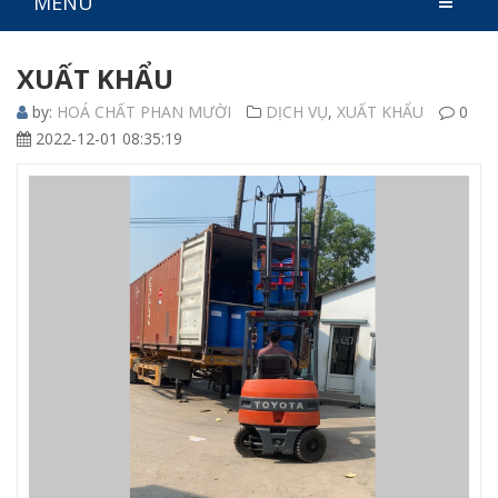
MENU
XUẤT KHẨU
by:
HOÁ CHẤT PHAN MƯỜI
DỊCH VỤ
,
XUẤT KHẨU
0
2022-12-01 08:35:19